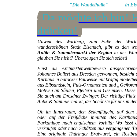
"Die Wandelhalle" in Eise
Da möchte ich hin! 
drücken!
Unweit des Wartberg, zum Fuße der Wartb
wunderschönen Stadt Eisenach, gibt es den w
Antik- & Sammlermarkt der Region
in der Wand
glauben Sie nicht? Überzeugen Sie sich selbst!
Einst als Architektenwettbewerb ausgeschri
Johannes Bollert aus Dresden gewonnen, besticht 
Kurhaus in barocker Bauweise mit kräftig modelli
aus Elbsandstein, Putz-Ornamenten und „Gefrore
Motiven an Säulen, Pfeilern und Gesimsen. Diese 
Sie auch am Dresdner Zwinger. Der richtige Platz 
Antik-& Sammlermarkt, der Schönste für uns in de
Ob im Innenraum, den Seitenflügeln, auf dem 
oder auf der Freifläche inmitten des Karthaus
Parkanlage nach englischem Vorbild: Wo lässt e
verkaufen oder nach Schätzen aus vergangenen T
Eine originale Thüringer Bratwurst, ein Rostbrä