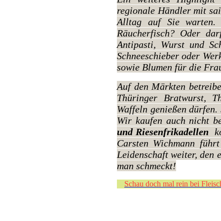
regionale Händler mit sa
Alltag auf Sie warten. 
Räucherfisch? Oder dar
Antipasti, Wurst und Sch
Schneeschieber oder Werk
sowie Blumen für die Frau.
Auf den Märkten betreib
Thüringer Bratwurst, Th
Waffeln genießen dürfen. 
Wir kaufen auch nicht 
und Riesenfrikadellen
k
Carsten Wichmann führt 
Leidenschaft weiter, den 
man schmeckt!
Schau doch mal rein bei Fleis