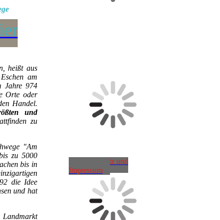
ege
ier
, heißt aus
n Eschen am
m Jahre 974
e Orte oder
 den Handel.
rößten und
attfinden zu
schwege "Am
bis zu 5000
Datenschutz und
achen bis in
Impressum
zigartigen
92 die Idee
hsen und hat
 Landmarkt