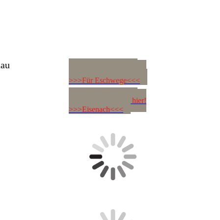
Schau nach wie das
hau
Wetter wird! Gleich hier!
>>>Für Eschwege<<<
Schau nach wie das
Wetter wird! Gleich hier!
>>>Eisenach<<<