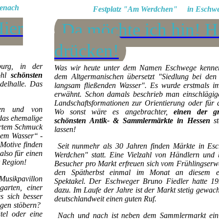
nach
Festplatz "Am Werdchen" in Eschw
Hier
Da möchte ich hin! H
drücken!
urg, in der
Was wir heute unter dem Namen Eschwege kennen
ohl
schönsten
dem Altgermanischen übersetzt "Siedlung bei de
elhalle. Das
langsam fließenden Wasser". Es wurde erstmals i
erwähnt. Schon damals beschrieb man einschlägig
Landschaftsformationen zur Orientierung oder für
eben und von
Wo sonst wäre es angebrachter,
einen der g
das ehemalige
schönsten Antik- & Sammlermärkte in Hessen
st
ertem Schmuck
lassen!
nem Wasser“ -
Motive finden
Seit nunmehr als 30 Jahren finden Märkte in E
also für einen
Werdchen" statt. Eine Vielzahl von Händlern und 
r Region!
Besucher pro Markt erfreuen sich vom Frühlingserw
den Spätherbst einmal im Monat an diesem ein
Musikpavillon
Spektakel. Der Eschweger Bruno Fiedler hatte 19
garten, einer
dazu. Im Laufe der Jahre ist der Markt stetig gewac
s sich besser
deutschlandweit einen guten Ruf.
agen stöbern?
tel oder eine
Nach und nach ist neben dem Sammlermarkt ein